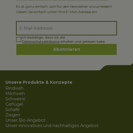
Es ist ganz einfach, sich für den Newsletter anzumelden!
Geben Sie einfach unten Ihre E-Mail-Adresse ein.
Ich bestätige, dass ich die
Datenschutzerklärung
erhalten und gelesen habe.
Abonnieren
Unsere Produkte & Konzepte
Rindvieh
Milchvieh
Schweine
Geflügel
Schafe
Ziegen
Unser Bio-Angebot
Unser innovatives und nachhaltiges Angebot