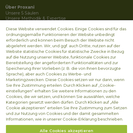
Über Proxani
Unsere 5 Säulen
Unsere Methodik & Expertise
Unsere Dienstleistungen
Diese Website verwendet Cookies. Einige Cookies sind für das
Arvesta
Arbeiten bei Proxani
ordnungsgemäße Funktionieren der Website unbedingt
Contact
erforderlich und können beim Besuch der Website nicht
Nieuws
abgelehnt werden. Wir, und ggf. auch Dritte, nutzen auf der
Website statistische Cookies für statistische Zwecke in Bezug
auf die Nutzung unserer Website, funktionale Cookies zur
Impressum
Bereitstellung der angeforderten Funktionalitäten und zur
Arvesta Animal Nutrition BV
Speicherung Ihrer Vorlieben (z. B. die von Ihnen bevorzugte
Sprache), aber auch Cookies zu Werbe- und
Aarschotsesteenweg 84
Marketingzwecken. Diese Cookies setzen wir nur dann, wenn
3012 Wilsele
Sie Ihre Zustimmung erteilen. Durch Klicken auf „Cookie-
BELGIEN
einstellungen“ erhalten Sie weitere Informationen zu den
Unternehmensnummer MWST BE 1008.655.587
Cookies, die wir setzen, und können Sie auswählen, welche
Kategorien gesetzt werden dürfen. Durch Klicken auf „Alle
Cookie akzeptieren“ erteilen Sie Ihre Zustimmung zum Setzen
Folgen sie uns
und zur Nutzung von Cookies und der damit gesammelten
Informationen, wie in unserer Cookie-Erklärung beschrieben.
Alle Cookies akzeptieren