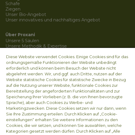
Schafe
Ziegen
Unser Bio-Angebot
Unser innovatives und nachhaltiges Angebot
Über Proxani
Unsere 5 Säulen
Unsere Methodik & Expertise
Unsere Dienstleistungen
Diese Website verwendet Cookies. Einige Cookies sind für das
Arvesta
Arbeiten bei Proxani
ordnungsgemäße Funktionieren der Website unbedingt
Contact
erforderlich und können beim Besuch der Website nicht
Nieuws
abgelehnt werden. Wir, und ggf. auch Dritte, nutzen auf der
Website statistische Cookies für statistische Zwecke in Bezug
auf die Nutzung unserer Website, funktionale Cookies zur
Impressum
Bereitstellung der angeforderten Funktionalitäten und zur
Arvesta Animal Nutrition BV
Speicherung Ihrer Vorlieben (z. B. die von Ihnen bevorzugte
Sprache), aber auch Cookies zu Werbe- und
Aarschotsesteenweg 84
Marketingzwecken. Diese Cookies setzen wir nur dann, wenn
3012 Wilsele
Sie Ihre Zustimmung erteilen. Durch Klicken auf „Cookie-
BELGIEN
einstellungen“ erhalten Sie weitere Informationen zu den
Unternehmensnummer MWST BE 1008.655.587
Cookies, die wir setzen, und können Sie auswählen, welche
Kategorien gesetzt werden dürfen. Durch Klicken auf „Alle