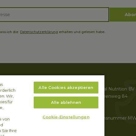
Abon
dass ich die
Datenschutzerklärung
erhalten und gelesen habe.
ni
Impressum
as
ulen
Alle Cookies akzeptieren
Arvesta Animal Nutrition BV
rderlich
odik & Expertise
Aarschotsesteenweg 84
n. Wir,
stleistungen
ies für
Alle ablehnen
3012 Wilsele
e,
i Proxani
BELGIEN
Cookie-Einstellungen
Unternehmensnummer MW
ie von
nd
1008.655.587
 Sie Ihre