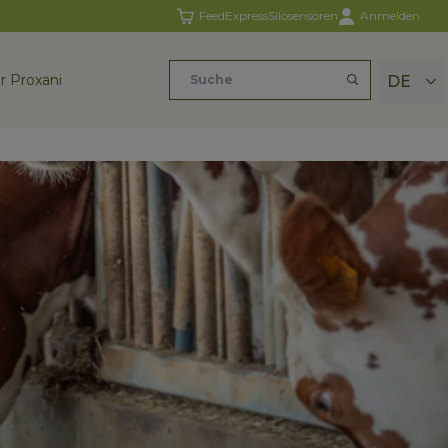
FeedExpress
Silosensoren
Anmelden
r Proxani
DE