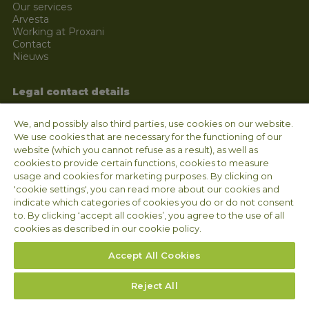
Our services
Arvesta
Working at Proxani
Contact
Nieuws
Legal contact details
Arvesta Animal Nutrition BV
We, and possibly also third parties, use cookies on our website.
Aarschotsesteenweg 84
We use cookies that are necessary for the functioning of our
3012 Wilsele
website (which you cannot refuse as a result), as well as
BELGIUM
cookies to provide certain functions, cookies to measure
VAT BE 1008.655.587
usage and cookies for marketing purposes. By clicking on
'cookie settings', you can read more about our cookies and
indicate which categories of cookies you do or do not consent
Follow us
to. By clicking ‘accept all cookies’, you agree to the use of all
cookies as described in our cookie policy.
Accept All Cookies
Reject All