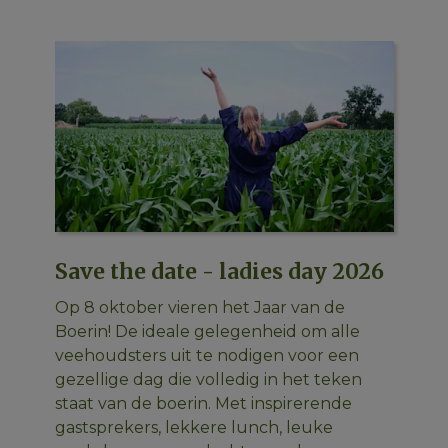
Save the date - ladies day 2026
L
B
Op 8 oktober vieren het Jaar van de
v
Boerin! De ideale gelegenheid om alle
Cl
veehoudsters uit te nodigen voor een
Te
gezellige dag die volledig in het teken
vi
staat van de boerin. Met inspirerende
le
gastsprekers, lekkere lunch, leuke
 de
le