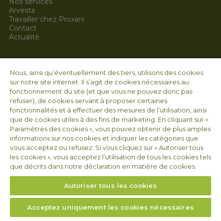
Nos services
Arvesta
Travailler chez Proxani
Contact
Actualité
Coordonnées légales  
Nous, ainsi qu’éventuellement des tiers, utilisons des cookies
Arvesta Animal Nutrition SRL
sur notre site internet. Il s’agit de cookies nécessaires au
Aarschotsesteenweg 84
fonctionnement du site (et que vous ne pouvez donc pas
3012 Wilsele
refuser), de cookies servant à proposer certaines
BELGIQUE
fonctionnalités et à effectuer des mesures de l’utilisation, ainsi
que de cookies utiles à des fins de marketing. En cliquant sur «
TVA BE 1008.655.587
Paramètres des cookies », vous pouvez obtenir de plus amples
informations sur nos cookies et indiquer les catégories que
Suivez-nous
vous acceptez ou refusez. Si vous cliquez sur « Autoriser tous
les cookies », vous acceptez l’utilisation de tous les cookies tels
que décrits dans notre déclaration en matière de cookies.
Autoriser tous les cookies
Acceptez uniquement les cookies nécessaires