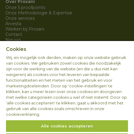
Over Proxani
Onze 5 proofpoints
Onze Methodologie & Expertise
Onze services
Arvesta
Werken bij Proxani
Contact
Nieuws
Cookies
Wettelijke contactgegevens 
Wij, en mogelijk ook derden, maken op onze website gebruik
Arvesta Animal Nutrition BV
van cookies. We gebruiken zowel cookies die noodzakelijk
zijn voor de werking van de website (en die u dus niet kan
Aarschotsesteenweg 84
weigeren) als cookies voor het leveren van bepaalde
3012 Wilsele
functionaliteiten en het meten van het gebruik en voor
BELGIË 
marketingdoeleinden. Door op 'cookie-instellingen' te
BTW BE 1008.655.587
klikken, kan u meer lezen over onze cookies en doorgeven
met welke categorieën cookies u wel of niet instemt. Door op
'alle cookies accepteren' te klikken, gaat u akkoord met het
Volg ons
gebruik van alle cookies zoals omschreven in onze
cookieverklaring.
Alle cookies accepteren