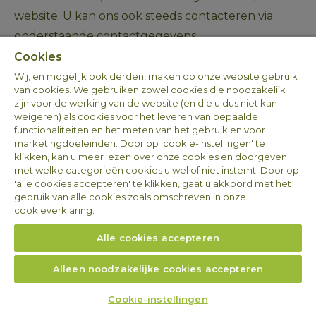
website. U kan ons ook steeds contacteren via 
onderstaande contactgegevens:
Cookies
Per e-mail
 naar 
privacy@arvesta.eu
 of 
per post
Wij, en mogelijk ook derden, maken op onze website gebruik
van cookies. We gebruiken zowel cookies die noodzakelijk
naar het adres vermeld onder titel 1.
zijn voor de werking van de website (en die u dus niet kan
weigeren) als cookies voor het leveren van bepaalde
functionaliteiten en het meten van het gebruik en voor
Dit verzoek moet het volgende bevatten: 
marketingdoeleinden. Door op 'cookie-instellingen' te
volledige naam, adres, e-mailadres en een 
klikken, kan u meer lezen over onze cookies en doorgeven
met welke categorieën cookies u wel of niet instemt. Door op
duidelijke beschrijving van uw verzoek. Er kan u 
'alle cookies accepteren' te klikken, gaat u akkoord met het
bijkomende informatie gevraagd worden om het 
gebruik van alle cookies zoals omschreven in onze
cookieverklaring.
voorwerp van uw vraag zo nodig beter te kunnen 
afbakenen of om uw identiteit te bevestigen in 
Alle cookies accepteren
geval van redelijke twijfel hierover.
Alleen noodzakelijke cookies accepteren
Wij hebben één maand de tijd om uw verzoek te 
beantwoorden. Hou er rekening mee dat deze 
Cookie-instellingen
periode begint te lopen wanneer wij uw 