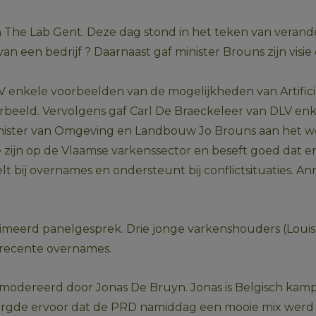
an The Lab Gent. Deze dag stond in het teken van verander
een bedrijf ? Daarnaast gaf minister Brouns zijn visie 
enkele voorbeelden van de mogelijkheden van Artificiële
orbeeld. Vervolgens gaf Carl De Braeckeleer van DLV en
ister van Omgeving en Landbouw Jo Brouns aan het woord
e zijn op de Vlaamse varkenssector en beseft goed dat e
bij overnames en ondersteunt bij conflictsituaties. Ann 
imeerd panelgesprek. Drie jonge varkenshouders (Louis 
 recente overnames.
dereerd door Jonas De Bruyn. Jonas is Belgisch kampioen
zorgde ervoor dat de PRD namiddag een mooie mix werd 