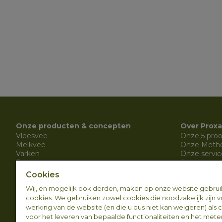
Onze producten & concepten
Over Proxa
Vleesvee
Onze 5 proo
Melkvee
Onze Metho
Varken
Onze servic
Pluimvee
Arvesta
Schapen
Werken bij 
Cookies
Geiten
Contact
Wij, en mogelijk ook derden, maken op onze website gebrui
Ons bio aanbod
Nieuws
cookies. We gebruiken zowel cookies die noodzakelijk zijn 
Ons innovatief duurzaam aanbod
werking van de website (en die u dus niet kan weigeren) als 
voor het leveren van bepaalde functionaliteiten en het mete