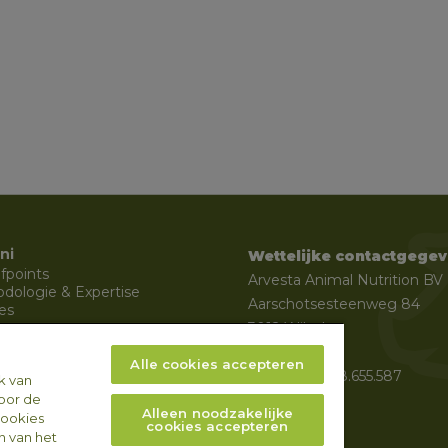
ni
Wettelijke contactgegev
fpoints
Arvesta Animal Nutrition BV
dologie & Expertise
Aarschotsesteenweg 84
es
3012 Wilsele
Proxani
BELGIË 
Alle cookies accepteren
BTW BE 1008.655.587
k van
voor de
Alleen noodzakelijke
cookies
cookies accepteren
n van het