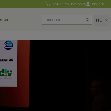
FeedExpress
Silosensoren
Inloggen
roxani
NL