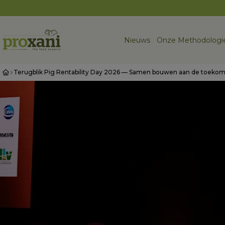
Nieuws
Onze Methodologie
Terugblik Pig Rentability Day 2026 — Samen bouwen aan de toekom