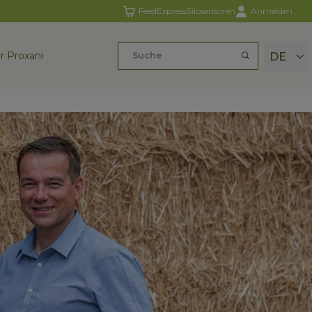
FeedExpress
Silosensoren
Anmelden
r Proxani
DE