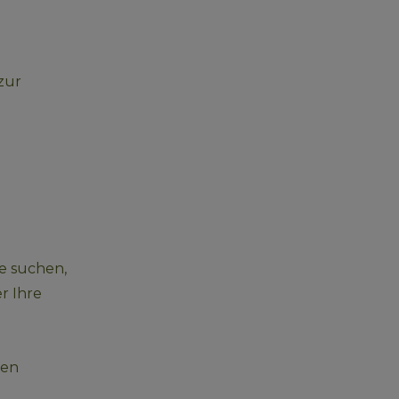
zur 
e suchen, 
r Ihre 
ten 