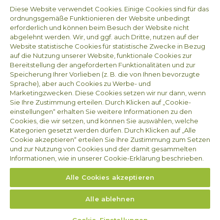
Unsere Dienstleistungen
Arvesta
Diese Website verwendet Cookies. Einige Cookies sind für das
Arbeiten bei Proxani
ordnungsgemäße Funktionieren der Website unbedingt
Contact
erforderlich und können beim Besuch der Website nicht
Nieuws
abgelehnt werden. Wir, und ggf. auch Dritte, nutzen auf der
Website statistische Cookies für statistische Zwecke in Bezug
auf die Nutzung unserer Website, funktionale Cookies zur
Impressum
Bereitstellung der angeforderten Funktionalitäten und zur
Arvesta Animal Nutrition BV
Speicherung Ihrer Vorlieben (z. B. die von Ihnen bevorzugte
Sprache), aber auch Cookies zu Werbe- und
Aarschotsesteenweg 84
Marketingzwecken. Diese Cookies setzen wir nur dann, wenn
3012 Wilsele
Sie Ihre Zustimmung erteilen. Durch Klicken auf „Cookie-
BELGIEN
einstellungen“ erhalten Sie weitere Informationen zu den
Unternehmensnummer MWST BE 1008.655.587
Cookies, die wir setzen, und können Sie auswählen, welche
Kategorien gesetzt werden dürfen. Durch Klicken auf „Alle
Cookie akzeptieren“ erteilen Sie Ihre Zustimmung zum Setzen
Folgen sie uns
und zur Nutzung von Cookies und der damit gesammelten
Informationen, wie in unserer Cookie-Erklärung beschrieben.
Alle Cookies akzeptieren
Alle ablehnen