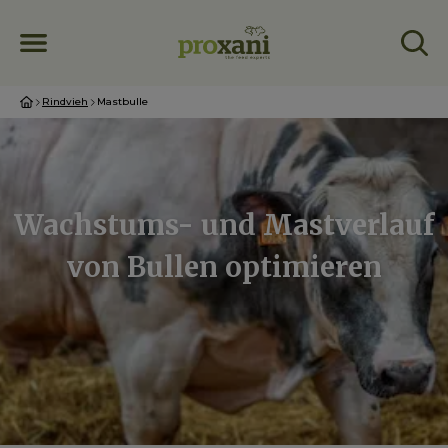
Rindvieh
Mastbulle
Wachstums- und Mastverlauf
von Bullen optimieren