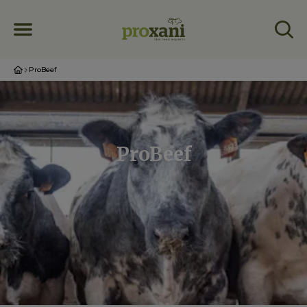
ProBeef
ProBeef