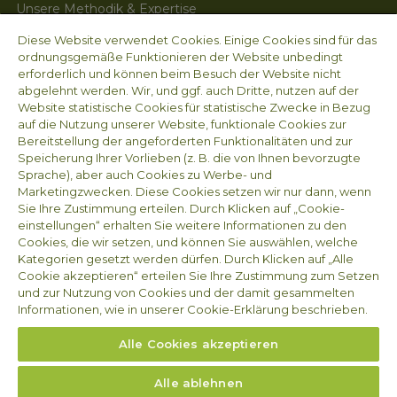
Unsere Methodik & Expertise
Unsere Dienstleistungen
Arvesta
Diese Website verwendet Cookies. Einige Cookies sind für das
Arbeiten bei Proxani
ordnungsgemäße Funktionieren der Website unbedingt
Contact
erforderlich und können beim Besuch der Website nicht
Nieuws
abgelehnt werden. Wir, und ggf. auch Dritte, nutzen auf der
Website statistische Cookies für statistische Zwecke in Bezug
auf die Nutzung unserer Website, funktionale Cookies zur
Impressum
Bereitstellung der angeforderten Funktionalitäten und zur
Arvesta Animal Nutrition BV
Speicherung Ihrer Vorlieben (z. B. die von Ihnen bevorzugte
Sprache), aber auch Cookies zu Werbe- und
Aarschotsesteenweg 84
Marketingzwecken. Diese Cookies setzen wir nur dann, wenn
3012 Wilsele
Sie Ihre Zustimmung erteilen. Durch Klicken auf „Cookie-
BELGIEN
einstellungen“ erhalten Sie weitere Informationen zu den
Unternehmensnummer MWST BE 1008.655.587
Cookies, die wir setzen, und können Sie auswählen, welche
Kategorien gesetzt werden dürfen. Durch Klicken auf „Alle
Cookie akzeptieren“ erteilen Sie Ihre Zustimmung zum Setzen
Folgen sie uns
und zur Nutzung von Cookies und der damit gesammelten
Informationen, wie in unserer Cookie-Erklärung beschrieben.
Alle Cookies akzeptieren
Alle ablehnen