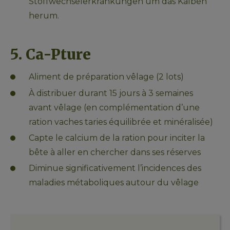
Stoffwechselerkrankungen um das Kalben 
herum. 
5. Ca-Pture
Aliment de préparation vêlage (2 lots)
À distribuer durant 15 jours à 3 semaines 
avant vêlage (en complémentation d’une 
ration vaches taries équilibrée et minéralisée)
Capte le calcium de la ration pour inciter la 
bête à aller en chercher dans ses réserves
Diminue significativement l’incidences des 
maladies métaboliques autour du vêlage 