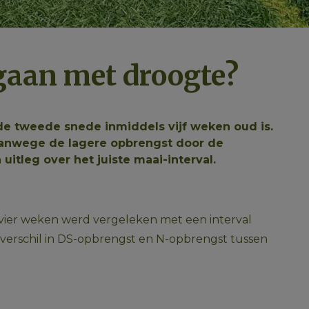
 gaan met droogte?
de tweede snede inmiddels vijf weken oud is.
 vanwege de lagere opbrengst door de
itleg over het juiste maai-interval.
n vier weken werd vergeleken met een interval 
t verschil in DS-opbrengst en N-opbrengst tussen 