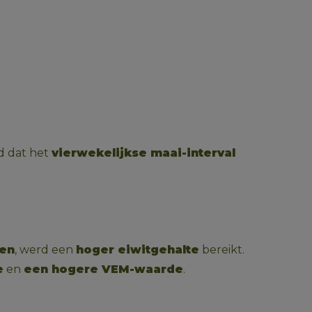
d dat het 
vierwekelijkse maai-interval 
ien
, werd een 
hoger eiwitgehalte
 bereikt. 
e
 en 
een hogere VEM-waarde
.