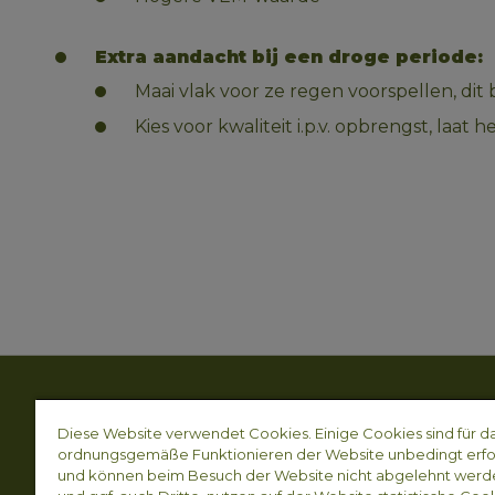
Extra aandacht bij een droge periode:
Maai vlak voor ze regen voorspellen, dit
Kies voor kwaliteit i.p.v. opbrengst, laat
Unsere Produkte & Konzepte
Über Proxa
Diese Website verwendet Cookies. Einige Cookies sind für d
Rindvieh
Unsere 5 Sä
ordnungsgemäße Funktionieren der Website unbedingt erfo
Milchvieh
Unsere Meth
und können beim Besuch der Website nicht abgelehnt werde
Schweine
Unsere Dien