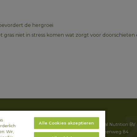
 bevordert de hergroei 
 het gras niet in stress komen wat zorgt voor doorschiete
ni
Impressum
as
ulen
Alle Cookies akzeptieren
Arvesta Animal Nutrition BV
rderlich
odik & Expertise
n. Wir,
Aarschotsesteenweg 84
stleistungen