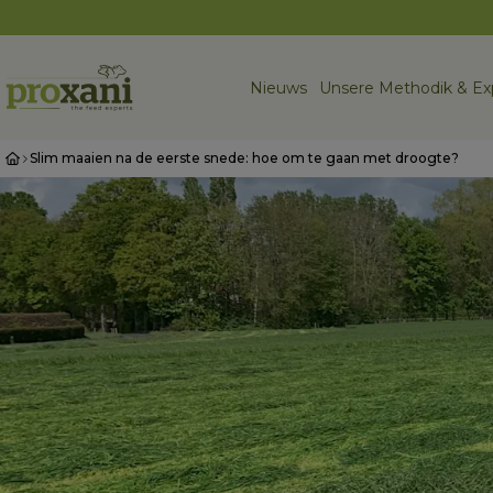
Nieuws
Unsere Methodik & Ex
Slim maaien na de eerste snede: hoe om te gaan met droogte?