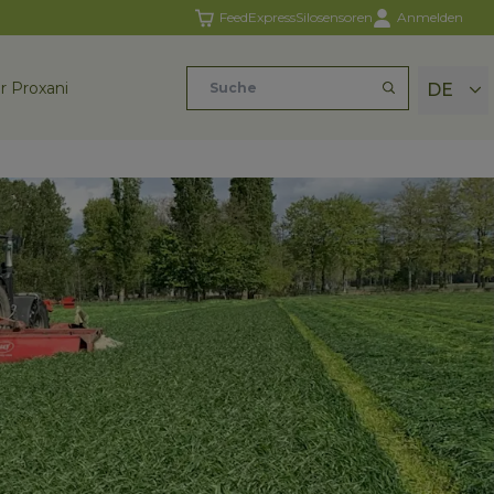
FeedExpress
Silosensoren
Anmelden
r Proxani
DE