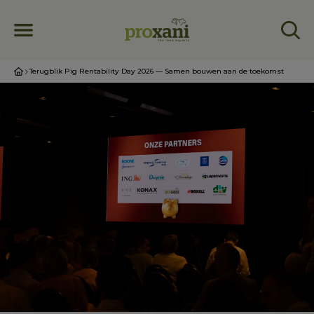
Terugblik Pig Rentability Day 2026 — Samen bouwen aan de toekomst