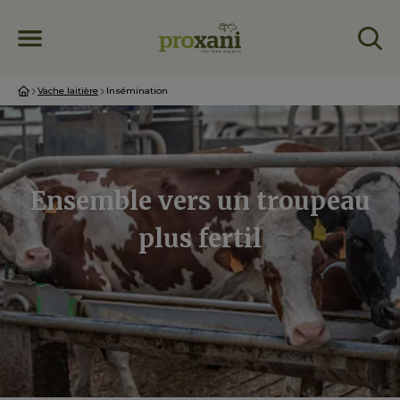
Vache laitière
Insémination
Ensemble vers un troupeau
plus fertil