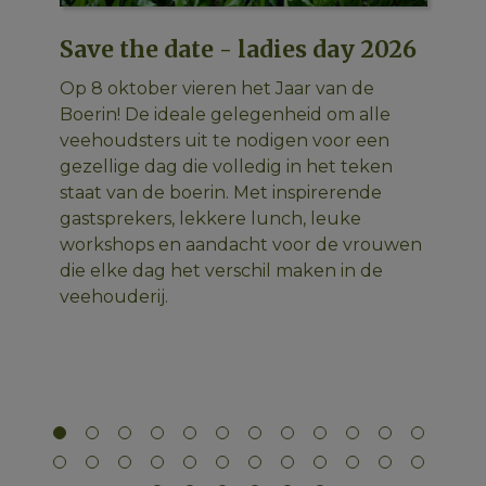
Save the date - ladies day 2026
L
B
Op 8 oktober vieren het Jaar van de
v
Boerin! De ideale gelegenheid om alle
Cl
veehoudsters uit te nodigen voor een
Te
gezellige dag die volledig in het teken
vi
staat van de boerin. Met inspirerende
le
gastsprekers, lekkere lunch, leuke
 de
le
workshops en aandacht voor de vrouwen
die elke dag het verschil maken in de
veehouderij.